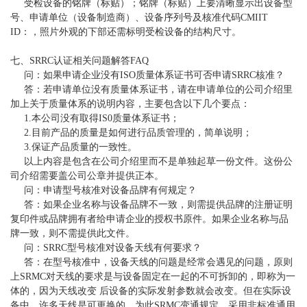
受检设备的铭牌（标贴）；铭牌（标贴）上要清晰显示出设备型
号、申请单位（设备制造商）、设备序列号及核准代码
CMIIT
ID
：，照片外观的下部还需标明受检设备的结构尺寸。
七、
SRRC
认证相关问题解答
FAQ
问：如果申请企业没有
ISO
质量体系证书可否申请
SRRC
核准？
答：若申请单位没有质量体系证书，请在申请单位的公司介绍里
加上关于质量体系的说明内容，主要包含以下几个要点：
1.
本公司没有取得
IS0
质量体系证书；
2.
目前产品的质量是如何进行品质管理的，简单说明；
3.
保证产品质量的一致性。
以上内容是包含在公司介绍里而不是单独起草一份文件。这份公
司介绍需要盖公司公章并提供正本。
问：申请型号核准对设备品牌有何规定？
答：如果企业名称与设备品牌不一致，则需提供品牌的注册证明
复印件或品牌拥有者给申请企业的授权书原件。如果企业名称与品
牌一致，则不需提供此文件。
问：
SRRC
型号核准对设备天线有何要求？
答：在型号核准中，设备天线的问题是经常会遇见的问题，原则
上
SRMC
对天线的要求是与设备固定在一起的不可拆卸的，即称为一
体的，因为天线改变
后设备的实际发射参数就会改变。但在实际设
备中，许多天线是可更换的，为此
SRMC
变通规定，采用非标准通用