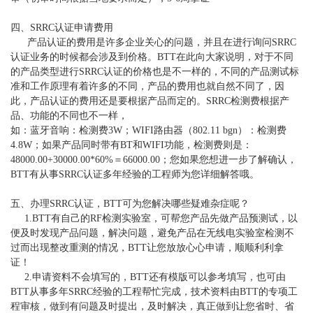
四、
SRRC
认证申请费用
产品认证的费用是许多企业关心的问题，并且在进行询问
SRRC
认证业务的时候都会涉及到价格。
BTT
在此向大家说明，对于不同
的产品类型进行
SRRC
认证的价格也是不一样的，不同的产品测试标
准和工作原理有着许多的不同，产品的费用也就自然不同了，因
此，产品认证的费用还是要根据产品而定的。
SRRC
检测费根据产
品、功能的不同也不一样，
如：蓝牙音响：检测费
3W
；
WIFI
路由器（
802.11 bgn
）：检测费
4.8W
；如果产品同时带有
BT
和
WIFI
功能，检测费则是：
48000.00+30000.00*60%
＝
66000.00
；您如果您想进一步了解确认，
BTT
有从事
SRRC
认证多年经验的工程师为您详细解答哦。
五、办理
SRRC
认证，
BTT
可为您解决哪些疑难杂症呢？
1.BTT
有自己的
RF
检测实验室，可帮您产品先做产品预测试，以
便及时发现产品问题，解决问题，避免产品在无线电实验室检测不
过而出现整改重测的情况，
BTT
让您放放心心申请，顺顺利利拿
证！
2.
申请资料不会填写的，
BTT
还有模版可以参考填写，也可由
BTT
从事多年
SRRC
经验的工程帮忙完成，技术资料由
BTT
的专项工
程审核，做到有问题及时提出，及时解决，真正做到让您省时、省