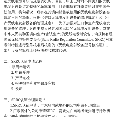
证无线电型号核准规定的机构。目前，中国已针对不同类别的无线
电发射设备订定特殊的频率范围，且并非所有频率皆得以在中国合
法使用。换句话说，所有在其境内销售或使用的无线电发射设备会
规定不同的频率。根据《进口无线电发射设备的管理规定》和《生
产无线电发射设备的管理规定》，为了加强对进口和生产无线电发
射设备的管理，凡向中华人民共和国出口的无线电发射设备，或在
中华人民共和国境内生产
(
含试生产
)
的无线电发射设备，均须持有经
国家无线电管理委员会
(State Radio Regulation Committee, SRRC)
对其
发射特性进行型号核准后核发的《无线电发射设备型号核准证》。
出厂设备的标牌上须标明型号核准代码。
二、
SRRC
认证申请流程
1.
填写申请表
2.
申请受理
3.
产品送检
4.
检测报告和资料最终审核
5.
发证
三、
SRRC
认证办理周期？
1.SRRC
认证申请，广东省内或境外的公司申请
4-5
周拿证
2.
广东省外的公司申请
SRRC
，需要先在当地省无委进行行政初
审（初审时间根据当地要求而定），
5-6
周拿证