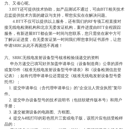
力、又省心呢。
3.BTT
还可提供技术协助，如产品测试不通过，可由
BTT
相关技术
总监提供技术方面的建议与支持，帮您实实在在解决问题。
4.BTT
不仅可以提供以上服务，还有我们的
RF
专项工程直接对
接无线电检测机构和北京无委发证机构，案件进度由
BTT
全程跟踪
服务，有新进展
BTT
都会第一时间与您联系，您只需坐在家中方可
了解认证进度，在无委发证第一时间我们帮您拿到证书原件，让您
申请
SRRC
从此不再困惑不再难！
六、
SRRC
无线电发射设备型号核准检验须递交的资料
申办方递交已填写好并加盖申请单位（设备制造商）公章的原件
或复印件《核准无线电发射设备型号申请表》和《设备检测信息登
记表》；如有代理申请单位还需提交《核准无线电发射设备型号委
托书》；
1.
提交申请单位（含代理申请单位）的“企业法人营业执照”复印
件。
2.
提交申办设备型号的技术说明书（包括软硬件版本号）和用户
手册；
3.
递交被测设备的电路图、方框图。
4.
提交
A4
纸打印的彩色照片三套或电子版，该照片应包括受检样
品的：