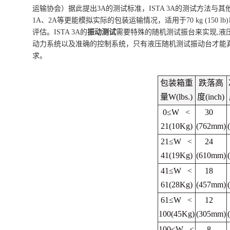
运输协会）据此提出
3A
的测试标准，
ISTA 3A
的测试方法与其
1A
、
2A
等更能模拟实际的包装运输情况，适用于
70 kg (150 lb)
评估。
ISTA 3A
的
振动测试
需要特殊的随机测试振台来实现
,
液
动力系统以及准确的控制系统，只有液压随机测试振动台才能
求。
包装箱重
跌落高
量
W(lbs.)
度
(inch)
0≤W <
30
21(10Kg)
(762mm)
21≤W <
24
41(19Kg)
(610mm)
41≤W <
18
61(28Kg)
(457mm)
61≤W <
12
100(45Kg)
(305mm)
100≤W <
8