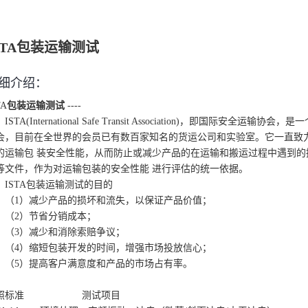
STA包装运输测试
细介绍：
TA
包装运输测试
----
ISTA(International Safe Transit Association)
，即国际安全运输协会，是一
会，目前在全世界的会员已有数百家知名的货运公司和实验室。它一直致
的运输包
装安全性能，从而防止或减少产品的在运输和搬运过程中遇到的
等文件，作为对运输包装的安全性能
进行评估的统一依据。
ISTA
包装运输测试的目的
（
1
）减少产品的损坏和流失，以保证产品价值；
（
2
）节省分销成本；
（
3
）减少和消除索赔争议；
（
4
）缩短包装开发的时间，增强市场投放信心；
（
5
）提高客户满意度和产品的市场占有率。
照标准
测试项目