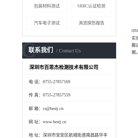
包装材料测试
SRRC认证检测
汽车电子测试
涡流探伤报告
IST
实
C
搬
联系我们
Contact Us
据
深圳市百思杰检测技术有限公司
电 话：0755-27857169
传 真：0755-27857559
邮 箱：cs@bestj.cn
网 址：www.bestj.cn
地 址：深圳市宝安区航城街道南昌路华丰