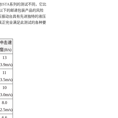
他
ISTA
系列的测试不同，它比
以下的邮递包装产品的风险
压振动台具有先进独特的液压
真正完全满足此测试的各种要
冲击速
度
(ft/s)
13
(3.9m/s)
11
(3.5m/s)
10
(3.0m/s)
8.0
(2.5m/s)
6.6