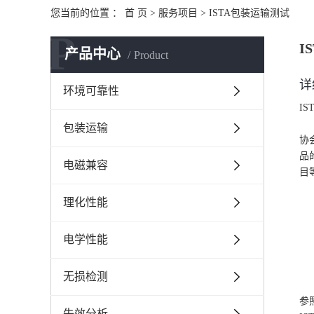
您当前的位置 ：
首 页
>
服务项目
>
ISTA包装运输测试
P
I
产品中心
Product
详
环境可靠性
IS
包装运输
协
品
电磁兼容
目
理化性能
电学性能
无损检测
参
失效分析