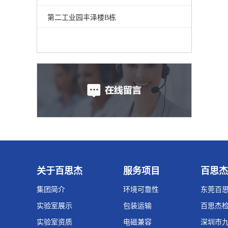
第二工业园丰泽楼B栋
关于百思杰
服务项目
百思杰
集团简介
环境可靠性
东莞百
实验室展示
包装运输
百思杰
实验室资质
电磁兼容
深圳市